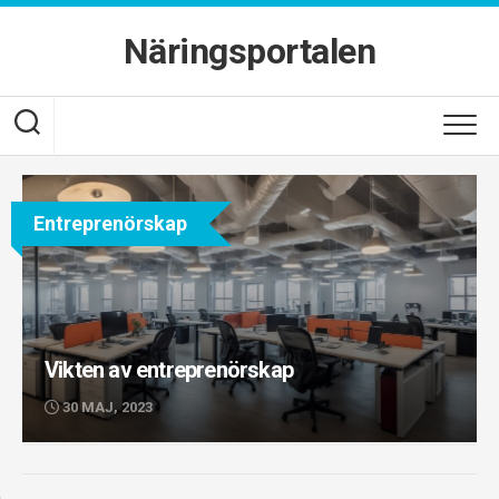
Skip
to
Näringsportalen
content
Entreprenörskap
Vikten av entreprenörskap
30 MAJ, 2023